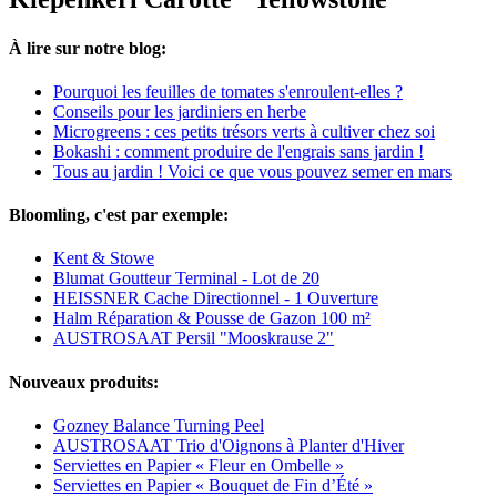
À lire sur notre blog:
Pourquoi les feuilles de tomates s'enroulent-elles ?
Conseils pour les jardiniers en herbe
Microgreens : ces petits trésors verts à cultiver chez soi
Bokashi : comment produire de l'engrais sans jardin !
Tous au jardin ! Voici ce que vous pouvez semer en mars
Bloomling, c'est par exemple:
Kent & Stowe
Blumat Goutteur Terminal - Lot de 20
HEISSNER Cache Directionnel - 1 Ouverture
Halm Réparation & Pousse de Gazon 100 m²
AUSTROSAAT Persil "Mooskrause 2"
Nouveaux produits:
Gozney Balance Turning Peel
AUSTROSAAT Trio d'Oignons à Planter d'Hiver
Serviettes en Papier « Fleur en Ombelle »
Serviettes en Papier « Bouquet de Fin d’Été »