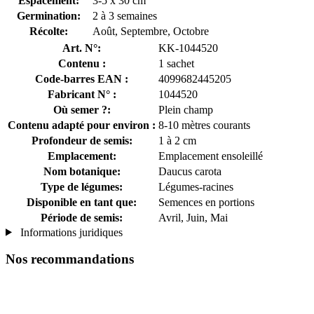
Espacement:
3-5 x 30 cm
Germination:
2 à 3 semaines
Récolte:
Août, Septembre, Octobre
Art. N°:
KK-1044520
Contenu :
1 sachet
Code-barres EAN :
4099682445205
Fabricant N° :
1044520
Où semer ?:
Plein champ
Contenu adapté pour environ :
8-10 mètres courants
Profondeur de semis:
1 à 2 cm
Emplacement:
Emplacement ensoleillé
Nom botanique:
Daucus carota
Type de légumes:
Légumes-racines
Disponible en tant que:
Semences en portions
Période de semis:
Avril, Juin, Mai
Informations juridiques
Nos recommandations