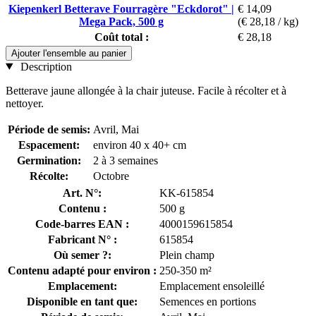
Kiepenkerl Betterave Fourragère "Eckdorot" |
€ 14,09
Mega Pack, 500 g
(€ 28,18 / kg)
Coût total :
€ 28,18
Ajouter l'ensemble au panier
Description
Betterave jaune allongée à la chair juteuse. Facile à récolter et à
nettoyer.
Période de semis:
Avril, Mai
Espacement:
environ 40 x 40+ cm
Germination:
2 à 3 semaines
Récolte:
Octobre
Art. N°:
KK-615854
Contenu :
500 g
Code-barres EAN :
4000159615854
Fabricant N° :
615854
Où semer ?:
Plein champ
Contenu adapté pour environ :
250-350 m²
Emplacement:
Emplacement ensoleillé
Disponible en tant que:
Semences en portions