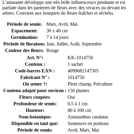
L'amarante développe une très belle inflorescence pendante et est
parfaite dans les parterres de fleurs avec des vivaces ou devant les
arbres. Convient aux bouquets de fleurs fraîches et séchées.
Période de semis:
Mars, Avril, Mai
Espacement:
30 x 40 cm
Germination:
7 à 14 jours
Période de floraison:
Juin, Juillet, Août, Septembre
Couleur des fleurs:
Rouge
Art. N°:
KK-1014750
Contenu :
1 sachet
Code-barres EAN :
4099682147505
Fabricant N° :
1014750
Où semer ?:
Plein champ, Préculture
Contenu adapté pour environ :
150 plantes
Fleurs coupées:
Oui
Profondeur de semis:
0,5 à 1 cm
Hauteur:
80 à 100 cm
Nom botanique:
Amaranthus caudatus
Disponible en tant que:
Semences en portions
Période de semis:
Avril, Mars, Mai