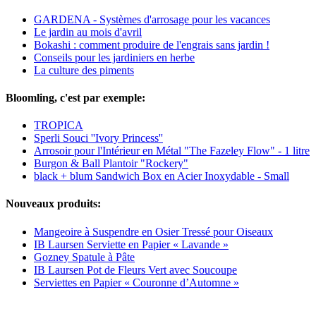
GARDENA - Systèmes d'arrosage pour les vacances
Le jardin au mois d'avril
Bokashi : comment produire de l'engrais sans jardin !
Conseils pour les jardiniers en herbe
La culture des piments
Bloomling, c'est par exemple:
TROPICA
Sperli Souci ''Ivory Princess''
Arrosoir pour l'Intérieur en Métal "The Fazeley Flow" - 1 litre
Burgon & Ball Plantoir "Rockery"
black + blum Sandwich Box en Acier Inoxydable - Small
Nouveaux produits:
Mangeoire à Suspendre en Osier Tressé pour Oiseaux
IB Laursen Serviette en Papier « Lavande »
Gozney Spatule à Pâte
IB Laursen Pot de Fleurs Vert avec Soucoupe
Serviettes en Papier « Couronne d’Automne »