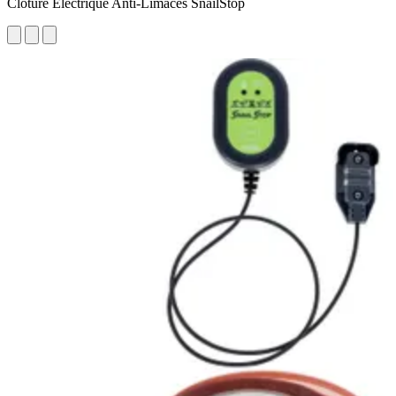
Clôture Électrique Anti-Limaces SnailStop