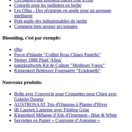
Conseils pour les jardiniers en herbe
Les Ollas - Des récipients en argile pour un arrosage
intelligent
Petit guide des indispensables du jardin
Comment bien arroser ses tomates
Bloomling, c'est par exemple:
elho
Pavot d'Islande "Colibri Rosa Chiaro Pastello"
Steiner 1888 Plaid 'Alina'
naturkraftwerk Kit de Culture "Meilleurs Vœux"
Kiepenkerl Betterave Fourragère "Eckdogelb"
Nouveaux produits:
Boîte avec Couvercle pour Croquettes pour Chien avec
Gobelet Doseur
AUSTROSAAT Trio d'Oignons à Planter d'Hiver
IB Laursen Lanterne avec Finition Grise
Kiepenkerl Mélange d'Ails d'Ornement - Blue & White
Serviettes en Papier « Couronne d’Automne »