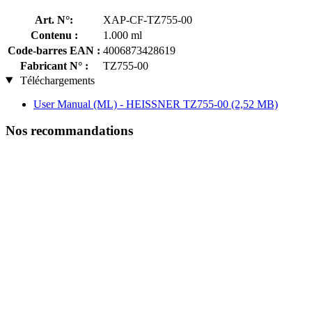
Art. N°:
XAP-CF-TZ755-00
Contenu :
1.000 ml
Code-barres EAN :
4006873428619
Fabricant N° :
TZ755-00
Téléchargements
User Manual (ML) - HEISSNER TZ755-00
(2,52 MB)
Nos recommandations