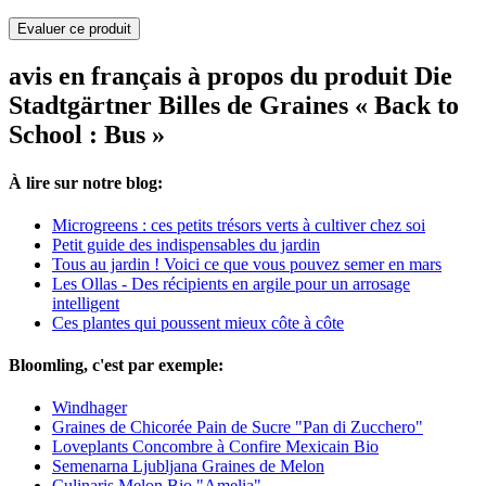
Evaluer ce produit
avis en français à propos du produit Die
Stadtgärtner Billes de Graines « Back to
School : Bus »
À lire sur notre blog:
Microgreens : ces petits trésors verts à cultiver chez soi
Petit guide des indispensables du jardin
Tous au jardin ! Voici ce que vous pouvez semer en mars
Les Ollas - Des récipients en argile pour un arrosage
intelligent
Ces plantes qui poussent mieux côte à côte
Bloomling, c'est par exemple:
Windhager
Graines de Chicorée Pain de Sucre "Pan di Zucchero"
Loveplants Concombre à Confire Mexicain Bio
Semenarna Ljubljana Graines de Melon
Culinaris Melon Bio "Amelia"