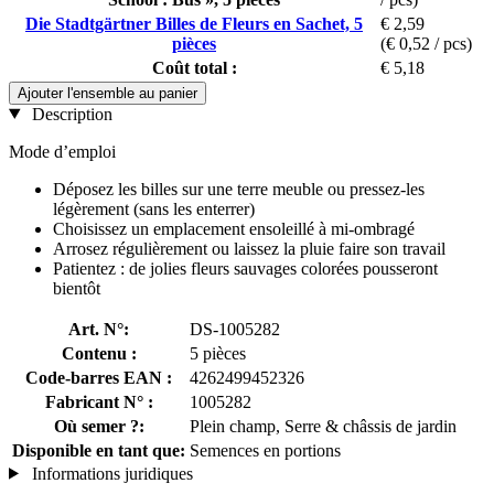
Die Stadtgärtner Billes de Fleurs en Sachet, 5
€ 2,59
pièces
(€ 0,52 / pcs)
Coût total :
€ 5,18
Ajouter l'ensemble au panier
Description
Mode d’emploi
Déposez les billes sur une terre meuble ou pressez-les
légèrement (sans les enterrer)
Choisissez un emplacement ensoleillé à mi-ombragé
Arrosez régulièrement ou laissez la pluie faire son travail
Patientez : de jolies fleurs sauvages colorées pousseront
bientôt
Art. N°:
DS-1005282
Contenu :
5 pièces
Code-barres EAN :
4262499452326
Fabricant N° :
1005282
Où semer ?:
Plein champ, Serre & châssis de jardin
Disponible en tant que:
Semences en portions
Informations juridiques