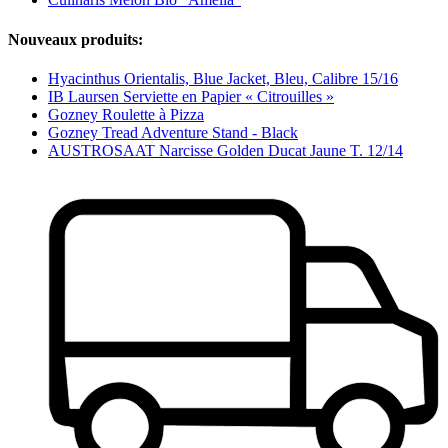
Nouveaux produits:
Hyacinthus Orientalis, Blue Jacket, Bleu, Calibre 15/16
IB Laursen Serviette en Papier « Citrouilles »
Gozney Roulette à Pizza
Gozney Tread Adventure Stand - Black
AUSTROSAAT Narcisse Golden Ducat Jaune T. 12/14