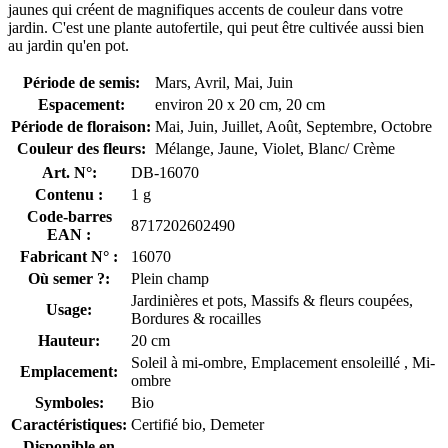
jaunes qui créent de magnifiques accents de couleur dans votre
jardin. C'est une plante autofertile, qui peut être cultivée aussi bien
au jardin qu'en pot.
Période de semis:
Mars, Avril, Mai, Juin
Espacement:
environ 20 x 20 cm, 20 cm
Période de floraison:
Mai, Juin, Juillet, Août, Septembre, Octobre
Couleur des fleurs:
Mélange, Jaune, Violet, Blanc/ Crème
Art. N°:
DB-16070
Contenu :
1 g
Code-barres
8717202602490
EAN :
Fabricant N° :
16070
Où semer ?:
Plein champ
Jardinières et pots, Massifs & fleurs coupées,
Usage:
Bordures & rocailles
Hauteur:
20 cm
Soleil à mi-ombre, Emplacement ensoleillé , Mi-
Emplacement:
ombre
Symboles:
Bio
Caractéristiques:
Certifié bio, Demeter
Disponible en