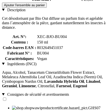
Ajouter l'ensemble au panier
Description
Cet désodorisant par Bio Out diffuse un parfum frais et agréable
dans l´atmosphère de la pièce, gardant naturellement les insectes à
distance.
Art. N°:
XEC-BJO-BU004
Contenu :
150 ml
Code-barres EAN :
8032649451037
Fabricant N° :
BU004
Caractéristiques:
Vegan
Ingrédients (INCI)
Aqua, Alcohol, Tanacetum Cinerariifolium Flower Extract,
Melaleuca Alternifolia Leaf Oil, Azadirachta Indica (Neem) Oil,
Cymbopogon Nardus Oil,
Lavandula Hybrida Oil
,
Linalool
,
Geraniol
,
Limonene
, Citronellal,
Farnesol
,
Eugenol
Consignes de sécurité et avertissements