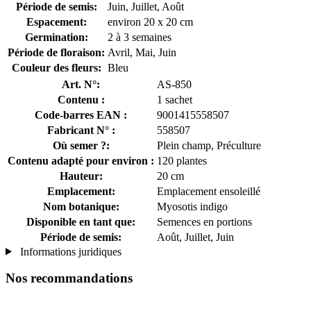
Période de semis:
Juin, Juillet, Août
Espacement:
environ 20 x 20 cm
Germination:
2 à 3 semaines
Période de floraison:
Avril, Mai, Juin
Couleur des fleurs:
Bleu
Art. N°:
AS-850
Contenu :
1 sachet
Code-barres EAN :
9001415558507
Fabricant N° :
558507
Où semer ?:
Plein champ, Préculture
Contenu adapté pour environ :
120 plantes
Hauteur:
20 cm
Emplacement:
Emplacement ensoleillé
Nom botanique:
Myosotis indigo
Disponible en tant que:
Semences en portions
Période de semis:
Août, Juillet, Juin
Informations juridiques
Nos recommandations