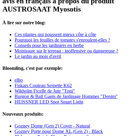
avis en français à propos du produit
AUSTROSAAT Myosotis
À lire sur notre blog:
Ces plantes qui poussent mieux côte à côte
Pourquoi les feuilles de tomates s'enroulent-elles ?
Conseils pour les jardiniers en herbe
Moisissure sur le terreau : inoffensive ou dangereuse ?
Le jardin au mois d'avril
Bloomling, c'est par exemple:
elho
Fiskars Couteau Serpette K62
Wikholm Ficelle de Jute "Toni"
Burgon & Ball Gants de Jardinage Hommes "Denim"
HEISSNER LED Spot Smart Light
Nouveaux produits:
Gozney Dome (Gen 2) Cover - Natural
Gozney Porte pour Dome XL (Gen 2) - Black