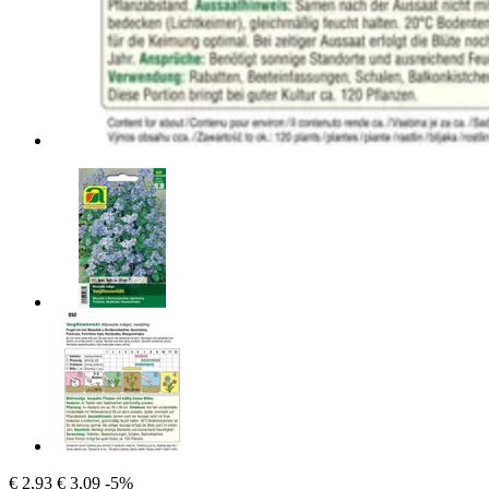
€ 2,93
€ 3,09
-5%