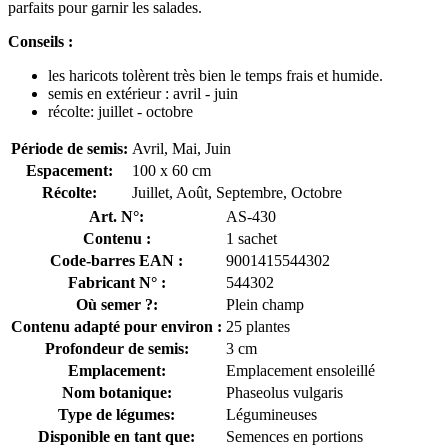
parfaits pour garnir les salades.
Conseils :
les haricots tolèrent très bien le temps frais et humide.
semis en extérieur : avril - juin
récolte: juillet - octobre
Période de semis:
Avril, Mai, Juin
Espacement:
100 x 60 cm
Récolte:
Juillet, Août, Septembre, Octobre
Art. N°:
AS-430
Contenu :
1 sachet
Code-barres EAN :
9001415544302
Fabricant N° :
544302
Où semer ?:
Plein champ
Contenu adapté pour environ :
25 plantes
Profondeur de semis:
3 cm
Emplacement:
Emplacement ensoleillé
Nom botanique:
Phaseolus vulgaris
Type de légumes:
Légumineuses
Disponible en tant que:
Semences en portions