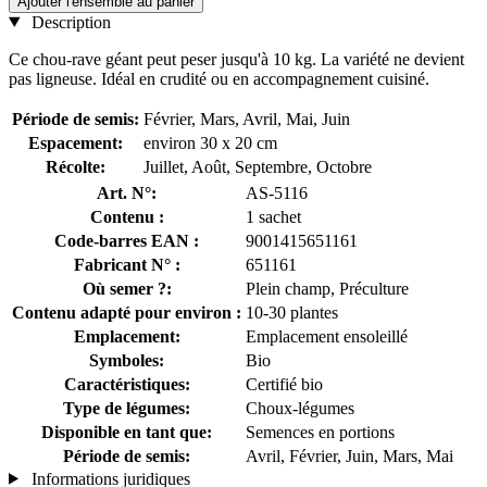
Ajouter l'ensemble au panier
Description
Ce chou-rave géant peut peser jusqu'à 10 kg. La variété ne devient
pas ligneuse. Idéal en crudité ou en accompagnement cuisiné.
Période de semis:
Février, Mars, Avril, Mai, Juin
Espacement:
environ 30 x 20 cm
Récolte:
Juillet, Août, Septembre, Octobre
Art. N°:
AS-5116
Contenu :
1 sachet
Code-barres EAN :
9001415651161
Fabricant N° :
651161
Où semer ?:
Plein champ, Préculture
Contenu adapté pour environ :
10-30 plantes
Emplacement:
Emplacement ensoleillé
Symboles:
Bio
Caractéristiques:
Certifié bio
Type de légumes:
Choux-légumes
Disponible en tant que:
Semences en portions
Période de semis:
Avril, Février, Juin, Mars, Mai
Informations juridiques