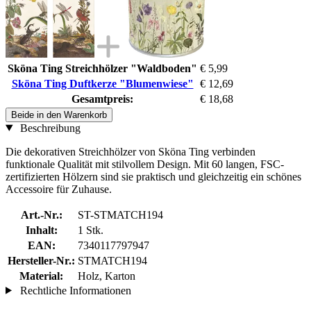
Sköna Ting Streichhölzer "Waldboden"
€ 5,99
Sköna Ting Duftkerze "Blumenwiese"
€ 12,69
Gesamtpreis:
€ 18,68
Beide in den Warenkorb
Beschreibung
Die dekorativen Streichhölzer von Sköna Ting verbinden
funktionale Qualität mit stilvollem Design. Mit 60 langen, FSC-
zertifizierten Hölzern sind sie praktisch und gleichzeitig ein schönes
Accessoire für Zuhause.
Art.-Nr.:
ST-STMATCH194
Inhalt:
1 Stk.
EAN:
7340117797947
Hersteller-Nr.:
STMATCH194
Material:
Holz, Karton
Rechtliche Informationen