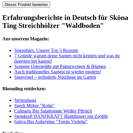
Dieses Produkt bewerten
Erfahrungsberichte in Deutsch für Sköna
Ting Streichhölzer "Waldboden"
Aus unserem Magazin:
Smoothies: Unsere Top 5 Rezepte
7 Gründe warum deine Samen nicht keimen und was du
dagegen tun kannst!
Sonnige Ostergrüße mit Palmzweigen & Blumen
Auch traditionelles Saatgut ist wieder modern!
Singvögel – gefiederte Nützlinge im Garten
Bloomling entdecken:
Strömshaga
Sperli Möhre "Rotin"
Culinaris Bio Salattomate Weißer Pfirsich
Steinkraft HANFKRAFT Blattdünger mit Zeolith
Sativa Bio Aubergine "Tonda Violetta"