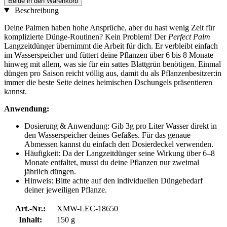
Beide in den Warenkorb
Beschreibung
Deine Palmen haben hohe Ansprüche, aber du hast wenig Zeit für
komplizierte Dünge-Routinen? Kein Problem! Der
Perfect Palm
Langzeitdünger übernimmt die Arbeit für dich. Er verbleibt einfach
im Wasserspeicher und füttert deine Pflanzen über 6 bis 8 Monate
hinweg mit allem, was sie für ein sattes Blattgrün benötigen. Einmal
düngen pro Saison reicht völlig aus, damit du als Pflanzenbesitzer:in
immer die beste Seite deines heimischen Dschungels präsentieren
kannst.
Anwendung:
Dosierung & Anwendung: Gib 3g pro Liter Wasser direkt in
den Wasserspeicher deines Gefäßes. Für das genaue
Abmessen kannst du einfach den Dosierdeckel verwenden.
Häufigkeit: Da der Langzeitdünger seine Wirkung über 6–8
Monate entfaltet, musst du deine Pflanzen nur zweimal
jährlich düngen.
Hinweis: Bitte achte auf den individuellen Düngebedarf
deiner jeweiligen Pflanze.
Art.-Nr.:
XMW-LEC-18650
Inhalt:
150 g