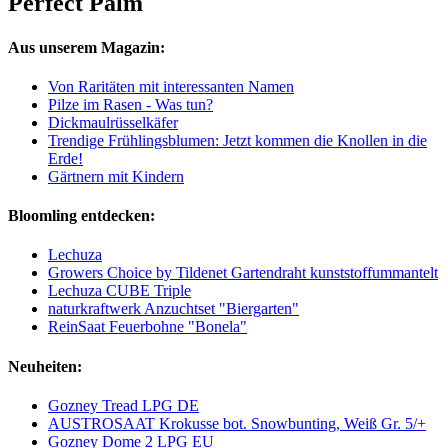
Perfect Palm
Aus unserem Magazin:
Von Raritäten mit interessanten Namen
Pilze im Rasen - Was tun?
Dickmaulrüsselkäfer
Trendige Frühlingsblumen: Jetzt kommen die Knollen in die
Erde!
Gärtnern mit Kindern
Bloomling entdecken:
Lechuza
Growers Choice by Tildenet Gartendraht kunststoffummantelt
Lechuza CUBE Triple
naturkraftwerk Anzuchtset "Biergarten"
ReinSaat Feuerbohne "Bonela"
Neuheiten:
Gozney Tread LPG DE
AUSTROSAAT Krokusse bot. Snowbunting, Weiß Gr. 5/+
Gozney Dome 2 LPG EU