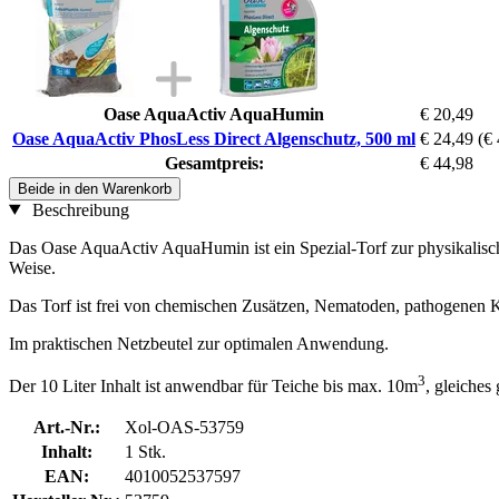
Oase AquaActiv AquaHumin
€ 20,49
Oase AquaActiv PhosLess Direct Algenschutz, 500 ml
€ 24,49
(€ 
Gesamtpreis:
€ 44,98
Beide in den Warenkorb
Beschreibung
Das Oase AquaActiv AquaHumin ist ein Spezial-Torf zur physikalisc
Weise.
Das Torf ist frei von chemischen Zusätzen, Nematoden, pathogenen 
Im praktischen Netzbeutel zur optimalen Anwendung.
3
Der 10 Liter Inhalt ist anwendbar für Teiche bis max. 10m
, gleiches 
Art.-Nr.:
Xol-OAS-53759
Inhalt:
1 Stk.
EAN:
4010052537597