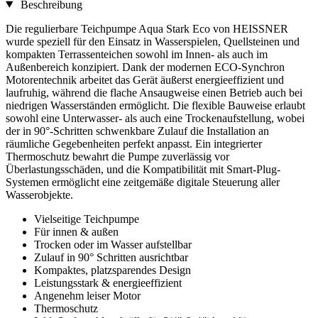
Beschreibung
Die regulierbare Teichpumpe Aqua Stark Eco von HEISSNER
wurde speziell für den Einsatz in Wasserspielen, Quellsteinen und
kompakten Terrassenteichen sowohl im Innen- als auch im
Außenbereich konzipiert. Dank der modernen ECO-Synchron
Motorentechnik arbeitet das Gerät äußerst energieeffizient und
laufruhig, während die flache Ansaugweise einen Betrieb auch bei
niedrigen Wasserständen ermöglicht. Die flexible Bauweise erlaubt
sowohl eine Unterwasser- als auch eine Trockenaufstellung, wobei
der in 90°-Schritten schwenkbare Zulauf die Installation an
räumliche Gegebenheiten perfekt anpasst. Ein integrierter
Thermoschutz bewahrt die Pumpe zuverlässig vor
Überlastungsschäden, und die Kompatibilität mit Smart-Plug-
Systemen ermöglicht eine zeitgemäße digitale Steuerung aller
Wasserobjekte.
Vielseitige Teichpumpe
Für innen & außen
Trocken oder im Wasser aufstellbar
Zulauf in 90° Schritten ausrichtbar
Kompaktes, platzsparendes Design
Leistungsstark & energieeffizient
Angenehm leiser Motor
Thermoschutz