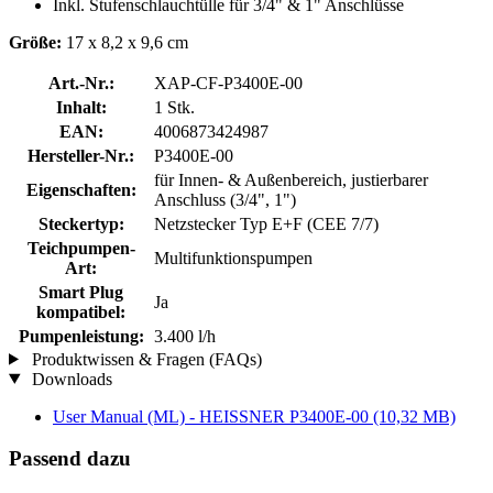
Inkl. Stufenschlauchtülle für 3/4" & 1" Anschlüsse
Größe:
17 x 8,2 x 9,6 cm
Art.-Nr.:
XAP-CF-P3400E-00
Inhalt:
1 Stk.
EAN:
4006873424987
Hersteller-Nr.:
P3400E-00
für Innen- & Außenbereich, justierbarer
Eigenschaften:
Anschluss (3/4", 1")
Steckertyp:
Netzstecker Typ E+F (CEE 7/7)
Teichpumpen-
Multifunktionspumpen
Art:
Smart Plug
Ja
kompatibel:
Pumpenleistung:
3.400 l/h
Produktwissen & Fragen (FAQs)
Downloads
User Manual (ML) - HEISSNER P3400E-00
(10,32 MB)
Passend dazu