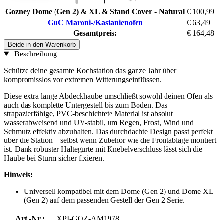
Gozney Dome (Gen 2) & XL & Stand Cover - Natural
€ 100,99
GuC Maroni-/Kastanienofen
€ 63,49
Gesamtpreis:
€ 164,48
Beide in den Warenkorb
Beschreibung
Schütze deine gesamte Kochstation das ganze Jahr über
kompromisslos vor extremen Witterungseinflüssen.
Diese extra lange Abdeckhaube umschließt sowohl deinen Ofen als
auch das komplette Untergestell bis zum Boden. Das
strapazierfähige, PVC-beschichtete Material ist absolut
wasserabweisend und UV-stabil, um Regen, Frost, Wind und
Schmutz effektiv abzuhalten. Das durchdachte Design passt perfekt
über die Station – selbst wenn Zubehör wie die Frontablage montiert
ist. Dank robuster Haltegurte mit Knebelverschluss lässt sich die
Haube bei Sturm sicher fixieren.
Hinweis:
Universell kompatibel mit dem Dome (Gen 2) und Dome XL
(Gen 2) auf dem passenden Gestell der Gen 2 Serie.
Art.-Nr.:
XPI-GOZ-AM1978