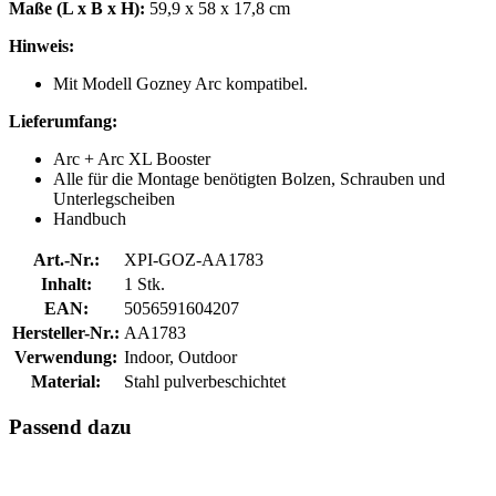
Maße (L x B x H):
59,9 x 58 x 17,8 cm
Hinweis:
Mit Modell Gozney Arc kompatibel.
Lieferumfang:
Arc + Arc XL Booster
Alle für die Montage benötigten Bolzen, Schrauben und
Unterlegscheiben
Handbuch
Art.-Nr.:
XPI-GOZ-AA1783
Inhalt:
1 Stk.
EAN:
5056591604207
Hersteller-Nr.:
AA1783
Verwendung:
Indoor, Outdoor
Material:
Stahl pulverbeschichtet
Passend dazu