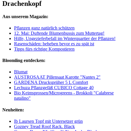
Drachenkopf
Aus unserem Magazin:
Pflanzen ganz natürlich schützen
12. Mai: Duftende Blumenbussis zum Muttertag!
Hilfe, Ungezieferbefall im Winterquartier der Pflanzen!
Rasenschäden: beheben bevor es zu spät ist
Tipps fürs richtige Kompostieren
Bloomling entdecken:
Blumat
AUSTROSAAT Pillensaat Karotte "Nantes 2"
GARDENA Drucksprüher 5 L Comfort
Lechuza Pflanzgefäß CUBICO Cottage 40
Bio Keimsprossen/Microgreens - Brokkoli "Calabrese
natalino"
Neuheiten:
Ib Laursen Topf mit Untersetzer grün
Gozney Tread Roof Rack. Black