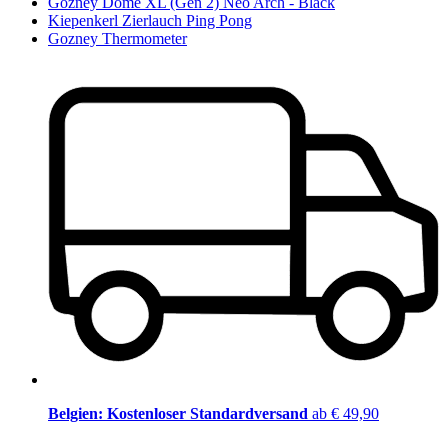
Gozney Dome XL (Gen 2) Neo Arch - Black
Kiepenkerl Zierlauch Ping Pong
Gozney Thermometer
Belgien: Kostenloser Standardversand
ab € 49,90