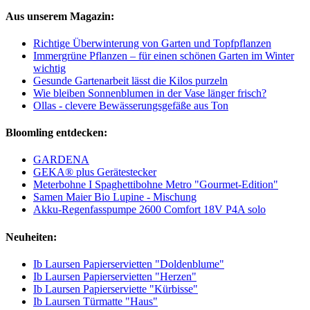
Aus unserem Magazin:
Richtige Überwinterung von Garten und Topfpflanzen
Immergrüne Pflanzen – für einen schönen Garten im Winter
wichtig
Gesunde Gartenarbeit lässt die Kilos purzeln
Wie bleiben Sonnenblumen in der Vase länger frisch?
Ollas - clevere Bewässerungsgefäße aus Ton
Bloomling entdecken:
GARDENA
GEKA® plus Gerätestecker
Meterbohne I Spaghettibohne Metro "Gourmet-Edition"
Samen Maier Bio Lupine - Mischung
Akku-Regenfasspumpe 2600 Comfort 18V P4A solo
Neuheiten:
Ib Laursen Papierservietten "Doldenblume"
Ib Laursen Papierservietten "Herzen"
Ib Laursen Papierserviette "Kürbisse"
Ib Laursen Türmatte "Haus"