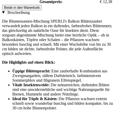
Gesamtpreis:
€ 12,38
Beide in den Warenkorb
Beschreibung
Die Blumensamen-Mischung SPERLI's Balkon Blütenzauber
verwandelt jeden Balkon in ein duftendes, farbenfrohes Blütenmeer,
das gleichzeitig als natürliche Oase für Insekten dient. Diese
sorgsam abgestimmte Mischung bietet eine herrliche Optik – ob in
Balkonkästen, Töpfen oder Schalen – die Pflanzen wachsen
besonders buschig und schnell. Mit einer Wuchshöhe von bis zu 30
cm bilden sie dichte, farbenfrohe Polster, die jede Außenfläche
optisch aufwerten.
Die Highlights auf einen Blick:
Üppige Blütenpracht:
Eine zauberhafte Kombination aus
Zwergmargariten, süßem Duftsteinrich, farbintensivem
Sommerphlox und filigranem Elfenspiegel.
Vitale Insektenweide:
Die nektarreichen, duftenden Blüten
sind eine unwiderstehliche und wichtige Nahrungsquelle für
Bienen, Hummeln und andere Nützlinge.
Ideal für Töpfe & Kästen:
Die Pflanzen wachsen extrem
schnell sowie wunderbar buschig und bilden kompakte, bis zu
30 cm hohe Blumenpolster.