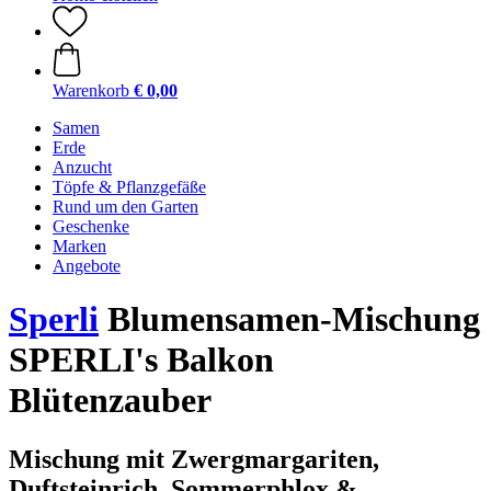
Warenkorb
€ 0,00
Samen
Erde
Anzucht
Töpfe & Pflanzgefäße
Rund um den Garten
Geschenke
Marken
Angebote
Sperli
Blumensamen-Mischung
SPERLI's Balkon
Blütenzauber
Mischung mit Zwergmargariten,
Duftsteinrich, Sommerphlox &