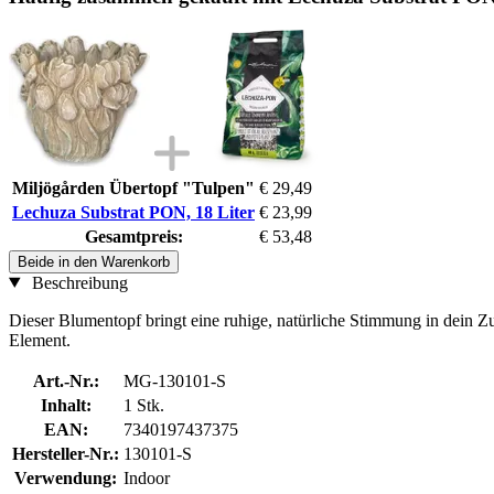
Miljögården Übertopf "Tulpen"
€ 29,49
Lechuza Substrat PON, 18 Liter
€ 23,99
Gesamtpreis:
€ 53,48
Beide in den Warenkorb
Beschreibung
Dieser Blumentopf bringt eine ruhige, natürliche Stimmung in dein 
Element.
Art.-Nr.:
MG-130101-S
Inhalt:
1 Stk.
EAN:
7340197437375
Hersteller-Nr.:
130101-S
Verwendung:
Indoor