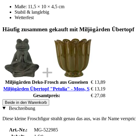
Maße: 11,5 × 10 × 4,5 cm
Stabil & langlebig
Wetterfest
Häufig zusammen gekauft mit Miljögården Übertopf "
Miljögården Deko-Frosch aus Gusseisen
€ 13,89
Miljögården Übertopf "Petulia" - Moss, S
€ 13,19
Gesamtpreis:
€ 27,08
Beide in den Warenkorb
Beschreibung
Diese kleine Froschfigur strahlt genau das aus, was ihr Name verspri
Art.-Nr.:
MG-522985