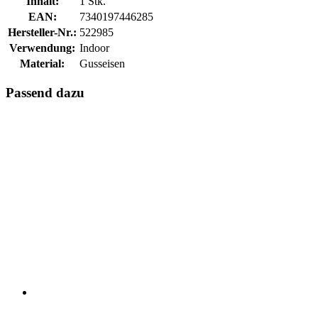
Inhalt:
1 Stk.
EAN:
7340197446285
Hersteller-Nr.:
522985
Verwendung:
Indoor
Material:
Gusseisen
Passend dazu