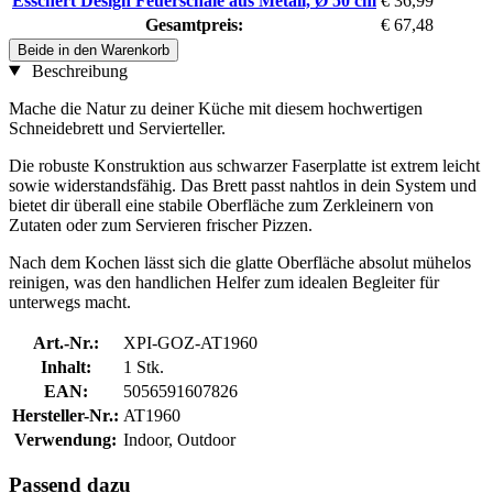
Esschert Design Feuerschale aus Metall, Ø 50 cm
€ 36,99
Gesamtpreis:
€ 67,48
Beide in den Warenkorb
Beschreibung
Mache die Natur zu deiner Küche mit diesem hochwertigen
Schneidebrett und Servierteller.
Die robuste Konstruktion aus schwarzer Faserplatte ist extrem leicht
sowie widerstandsfähig. Das Brett passt nahtlos in dein System und
bietet dir überall eine stabile Oberfläche zum Zerkleinern von
Zutaten oder zum Servieren frischer Pizzen.
Nach dem Kochen lässt sich die glatte Oberfläche absolut mühelos
reinigen, was den handlichen Helfer zum idealen Begleiter für
unterwegs macht.
Art.-Nr.:
XPI-GOZ-AT1960
Inhalt:
1 Stk.
EAN:
5056591607826
Hersteller-Nr.:
AT1960
Verwendung:
Indoor, Outdoor
Passend dazu