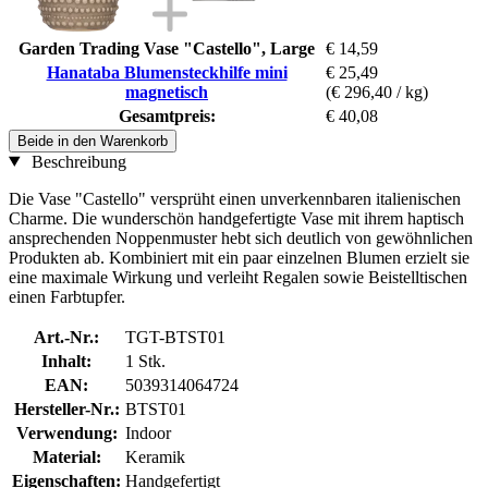
Garden Trading Vase "Castello", Large
€ 14,59
Hanataba Blumensteckhilfe mini
€ 25,49
magnetisch
(€ 296,40 / kg)
Gesamtpreis:
€ 40,08
Beide in den Warenkorb
Beschreibung
Die Vase "Castello" versprüht einen unverkennbaren italienischen
Charme. Die wunderschön handgefertigte Vase mit ihrem haptisch
ansprechenden Noppenmuster hebt sich deutlich von gewöhnlichen
Produkten ab. Kombiniert mit ein paar einzelnen Blumen erzielt sie
eine maximale Wirkung und verleiht Regalen sowie Beistelltischen
einen Farbtupfer.
Art.-Nr.:
TGT-BTST01
Inhalt:
1 Stk.
EAN:
5039314064724
Hersteller-Nr.:
BTST01
Verwendung:
Indoor
Material:
Keramik
Eigenschaften:
Handgefertigt