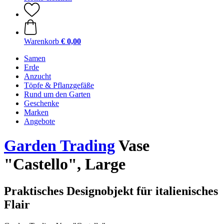
Warenkorb
€ 0,00
Samen
Erde
Anzucht
Töpfe & Pflanzgefäße
Rund um den Garten
Geschenke
Marken
Angebote
Garden Trading
Vase
"Castello", Large
Praktisches Designobjekt für italienisches
Flair