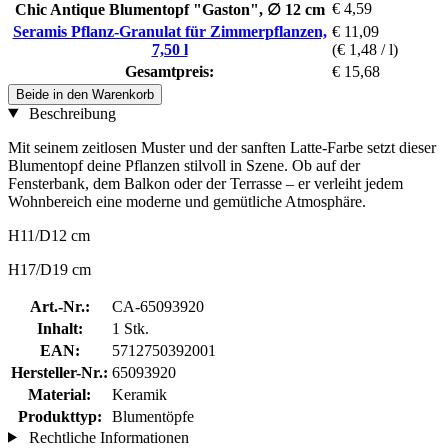
€ 4,59
Chic Antique Blumentopf "Gaston", ∅ 12 cm
Seramis Pflanz-Granulat für Zimmerpflanzen,
€ 11,09
7,50 l
(€ 1,48 / l)
Gesamtpreis:
€ 15,68
Beide in den Warenkorb
Beschreibung
Mit seinem zeitlosen Muster und der sanften Latte-Farbe setzt dieser
Blumentopf deine Pflanzen stilvoll in Szene. Ob auf der
Fensterbank, dem Balkon oder der Terrasse – er verleiht jedem
Wohnbereich eine moderne und gemütliche Atmosphäre.
H11/D12 cm
H17/D19 cm
Art.-Nr.:
CA-65093920
Inhalt:
1 Stk.
EAN:
5712750392001
Hersteller-Nr.:
65093920
Material:
Keramik
Produkttyp:
Blumentöpfe
Rechtliche Informationen